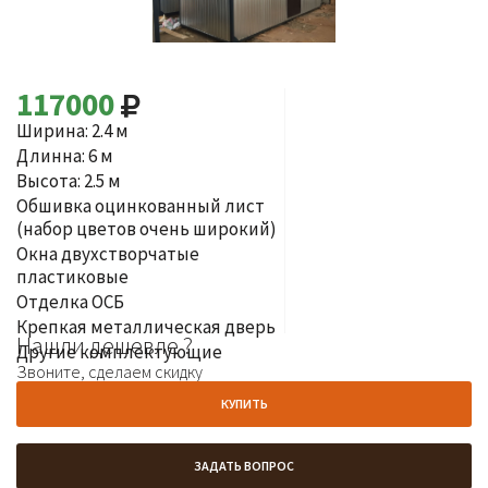
117000
Ширина: 2.4 м
Длинна: 6 м
Высота: 2.5 м
Обшивка оцинкованный лист
(набор цветов очень широкий)
Окна двухстворчатые
пластиковые
Отделка ОСБ
Крепкая металлическая дверь
Нашли дешевле ?
Другие комплектующие
Звоните, сделаем скидку
КУПИТЬ
ЗАДАТЬ ВОПРОС