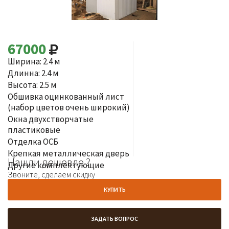
67000
Ширина: 2.4 м
Длинна: 2.4 м
Высота: 2.5 м
Обшивка оцинкованный лист
(набор цветов очень широкий)
Окна двухстворчатые
пластиковые
Отделка ОСБ
Крепкая металлическая дверь
Нашли дешевле ?
Другие комплектующие
Звоните, сделаем скидку
КУПИТЬ
ЗАДАТЬ ВОПРОС