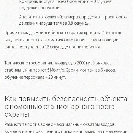
Контроль доступа через биометрию – 0 случаев
подделки пропусков.
Аналитика вторжений: камеры определяют траекторию
движения нарушителя за 3.8 секунды.
Пример: склад в Новосибирске сократил кражи на 45% после
внедрения поста с автоматическим оповещением полиции –
сигнал поступает за 12 секунд до проникновения.
Технические требования: площадь до 2000 м², 3 выхода,
стабильный интернет 5 Мбит/с. Сроки: монтаж за 6 часов,
обучение персонала – 20 минут.
Как повысить безопасность объекта
с помощью стационарного поста
охраны
Разместите пост в зоне с максимальным охватом входов,
выходов и зон повышенного риска – например, на пересечении