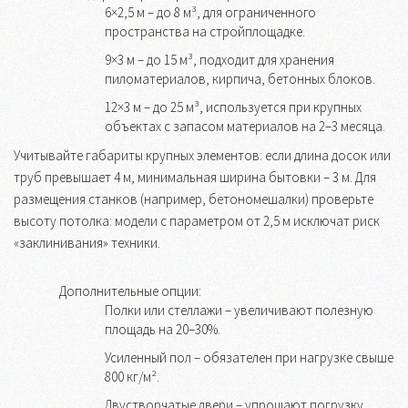
6×2,5 м – до 8 м³, для ограниченного
пространства на стройплощадке.
9×3 м – до 15 м³, подходит для хранения
пиломатериалов, кирпича, бетонных блоков.
12×3 м – до 25 м³, используется при крупных
объектах с запасом материалов на 2–3 месяца.
Учитывайте габариты крупных элементов: если длина досок или
труб превышает 4 м, минимальная ширина бытовки – 3 м. Для
размещения станков (например, бетономешалки) проверьте
высоту потолка: модели с параметром от 2,5 м исключат риск
«заклинивания» техники.
Дополнительные опции:
Полки или стеллажи – увеличивают полезную
площадь на 20–30%.
Усиленный пол – обязателен при нагрузке свыше
800 кг/м².
Двустворчатые двери – упрощают погрузку