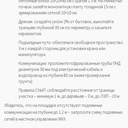
бетонные блоки 20×20×40 см с шагом 1.5 м. На глинистых
почвах залейте монолитную плиту толщиной 15 см с
армированием сеткой 10×10 см.
Дренаж: создайте уклон 2% от бытовки, выкопайте
траншею глубиной 30 см по периметру и засыпьте
керамзитом.
Подъездные пути: обеспечьте свободное пространство
3 м с каждой стороны для установки крана или
манипулятора.
Коммуникации: проложите гофрированные трубы ПНД
диаметром 50 мм под электрический кабель и
водопровод на глубине 80 см (ниже промерзания
грунта).
Правила СНиП: соблюдайте расстояние от границы
участка – минимум 1 м, до деревьев – 3 м, до ЛЭП – 10 м.
Убедитесь, что на площадке отсутствуют подземные
коммуникации на глубине до 1.2 м – запросите схему подземных
сетей в местном управлении ЖКХ.